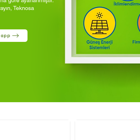
ına göre ayarlanmıştır.
rayın, Teknosa
sapp