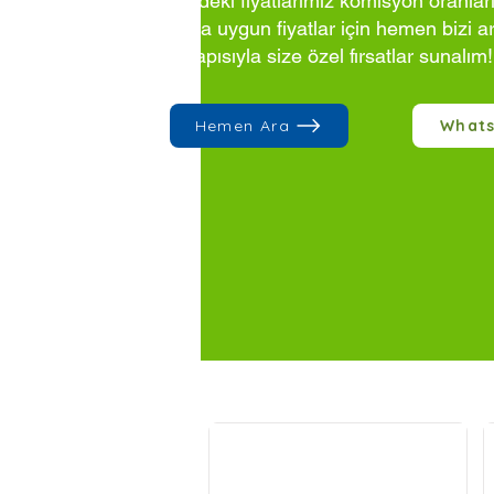
Sitedeki fiyatlarımız komisyon oranlar
Daha uygun fiyatlar için hemen bizi a
altyapısıyla size özel fırsatlar sunalım!
Hemen Ara
What