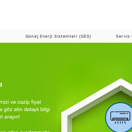
r
Günej Enerji Sistemleri (GES)
Servis 
ı
izi ve cazip fiyat
 göz atın detaylı bilgi
zi arayın!