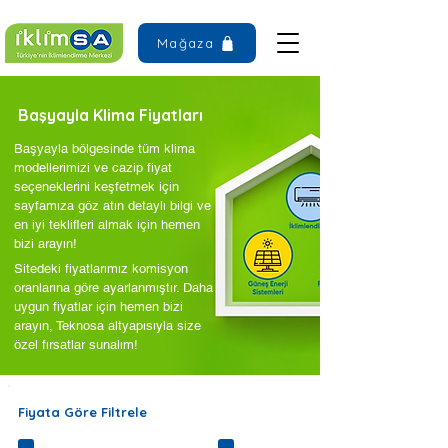
Mağaza
Başyayla Klima Fiyatları
Başyayla bölgesinde tüm klima
modellerimizi ve cazip fiyat
seçeneklerini keşfetmek için
sayfamıza göz atın detaylı bilgi ve
en iyi teklifleri almak için hemen
bizi arayın!
Sitedeki fiyatlarımız komisyon
oranlarına göre ayarlanmıştır. Daha
uygun fiyatlar için hemen bizi
arayın, Teknosa altyapısıyla size
özel fırsatlar sunalım!
Fiyata Göre Filtrele