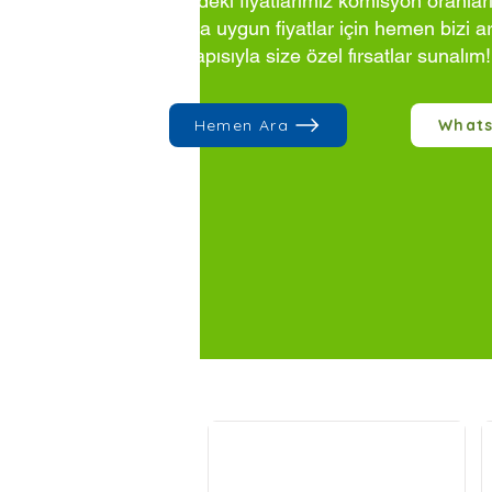
Sitedeki fiyatlarımız komisyon oranlar
Daha uygun fiyatlar için hemen bizi a
altyapısıyla size özel fırsatlar sunalım!
Hemen Ara
What