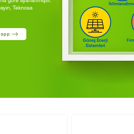
ına göre ayarlanmıştır.
rayın, Teknosa
sapp