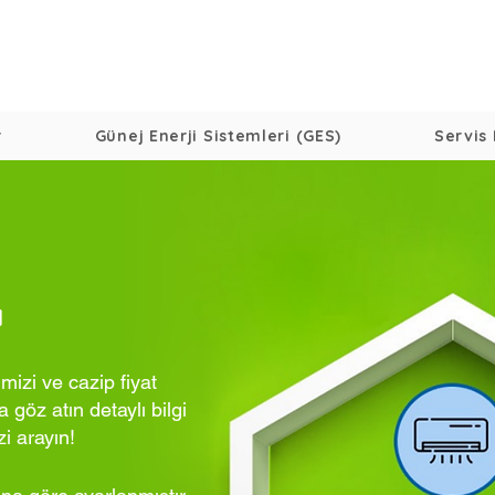
r
Günej Enerji Sistemleri (GES)
Servis 
ı
mizi ve cazip fiyat
 göz atın detaylı bilgi
zi arayın!