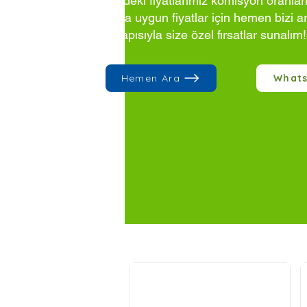
Sitedeki fiyatlarımız komisyon oranlar
Daha uygun fiyatlar için hemen bizi a
altyapısıyla size özel fırsatlar sunalım!
Hemen Ara
What