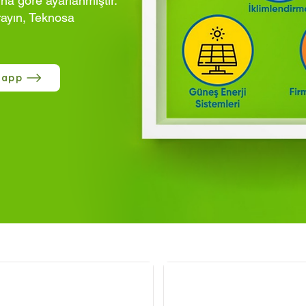
ına göre ayarlanmıştır.
rayın, Teknosa
sapp