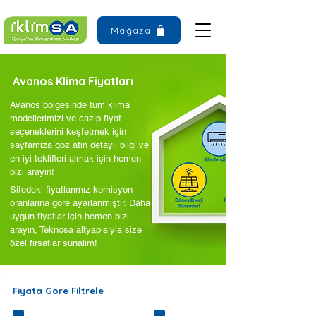
Mağaza
Avanos Klima Fiyatları
Avanos bölgesinde tüm klima
modellerimizi ve cazip fiyat
seçeneklerini keşfetmek için
sayfamıza göz atın detaylı bilgi ve
en iyi teklifleri almak için hemen
bizi arayın!
Sitedeki fiyatlarımız komisyon
oranlarına göre ayarlanmıştır. Daha
uygun fiyatlar için hemen bizi
arayın, Teknosa altyapısıyla size
özel fırsatlar sunalım!
Fiyata Göre Filtrele