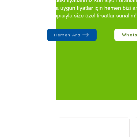
Sitedeki fiyatlarımız komisyon oranlar
Daha uygun fiyatlar için hemen bizi a
altyapısıyla size özel fırsatlar sunalım!
Hemen Ara
What