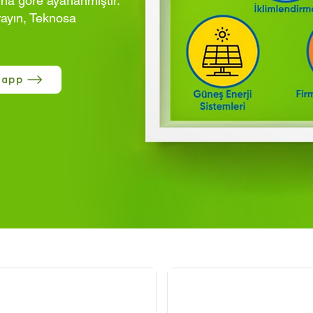
ına göre ayarlanmıştır.
rayın, Teknosa
sapp