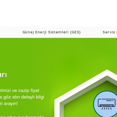
r
Günej Enerji Sistemleri (GES)
Servis 
rı
mizi ve cazip fiyat
 göz atın detaylı bilgi
zi arayın!