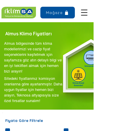
Mağaza
Almus Klima Fiyatları
Almus bölgesinde tüm klima
modellerimizi ve cazip fiyat
seçeneklerini keşfetmek için
sayfamıza göz atın detaylı bilgi ve
en iyi teklifleri almak için hemen
bizi arayın!
Sitedeki fiyatlarımız komisyon
oranlarına göre ayarlanmıştır. Daha
uygun fiyatlar için hemen bizi
arayın, Teknosa altyapısıyla size
özel fırsatlar sunalım!
Fiyata Göre Filtrele