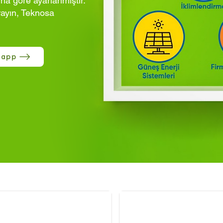
ına göre ayarlanmıştır.
rayın, Teknosa
sapp