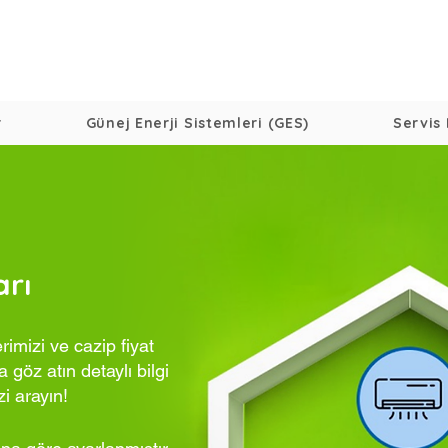
r
Günej Enerji Sistemleri (GES)
Servis 
arı
imizi ve cazip fiyat
 göz atın detaylı bilgi
zi arayın!