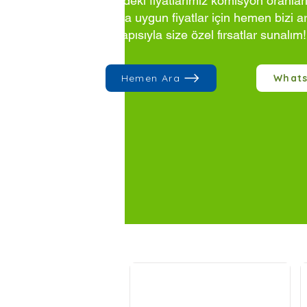
Sitedeki fiyatlarımız komisyon oranlar
Daha uygun fiyatlar için hemen bizi a
altyapısıyla size özel fırsatlar sunalım!
Hemen Ara
What