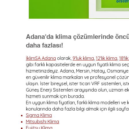
Adana'da klima çözümlerinde öncü:
daha fazlası!
İklimSA Adana
olarak,
9'luk klima
,
12'lik klima
,
18'li
gibi farklı kapasitelerde en uygun fiyatlı klima se
hizmetinizdeyiz. Adana, Mersin, Hatay, Osmaniye v
en güvenilir klima markaları ve profesyonel çözüm
ulaşın. İster bireysel, ister ticari VRF sistemleri, 
Güneş Enerji Sistemleri arayışında olun, uzman eki
hizmeti sunmak için burada.
En uygun klima fiyatları, farklı klima modelleri ve
konularında daha fazla bilgi almak için ilgili sayfa
Sigma Klima
Mitsubishi Klima
Fujitsu Klima