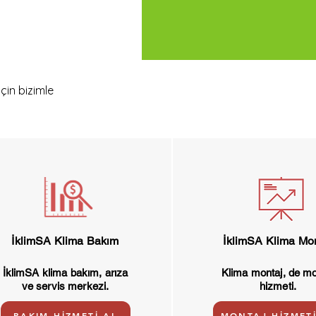
çin bizimle
İklimSA Klima Bakım
İklimSA Klima Mo
İklimSA klima bakım, arıza
Klima montaj, de mo
ve servis merkezi.
hizmeti.
BAKIM HİZMETİ AL
MONTAJ HİZMETİ