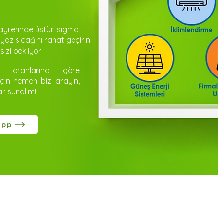
yilerinde üstün sigma,
 yaz sıcağını rahat geçirin
izi bekliyor.
on oranlarına göre
için hemen bizi arayın,
ar sunalım!
app