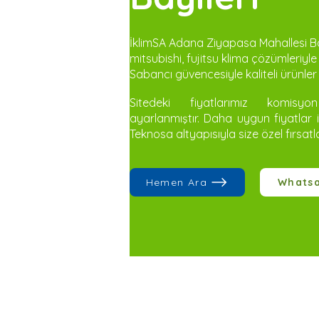
İklimSA Adana Ziyapasa Mahallesi Ba
mitsubishi, fujitsu klima çözümleriyle
Sabancı güvencesiyle kaliteli ürünler s
Sitedeki fiyatlarımız komisy
ayarlanmıştır. Daha uygun fiyatlar 
Teknosa altyapısıyla size özel fırsatl
Hemen Ara
Whats