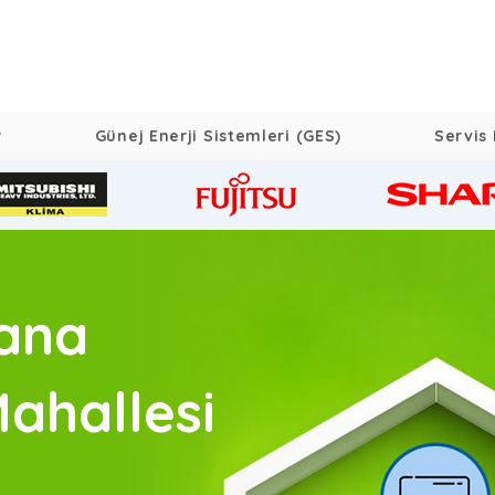
r
Günej Enerji Sistemleri (GES)
Servis 
dana
ahallesi