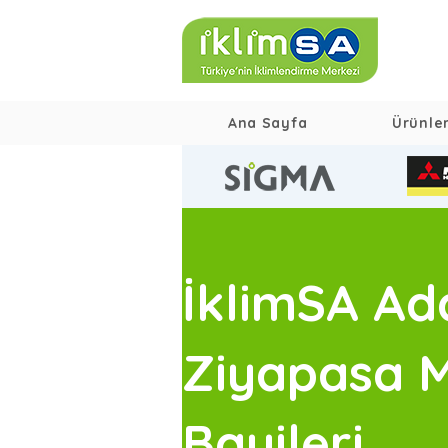
Ana Sayfa
Ürünle
İklimSA A
Ziyapasa M
Bayileri