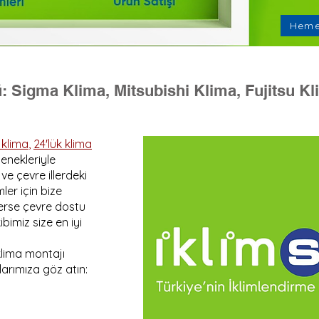
Heme
 Sigma Klima, Mitsubishi Klima, Fujitsu Kl
k klima
,
24'lük klima
çenekleriyle
e çevre illerdeki
ler için bize
isterse çevre dostu
bimiz size en iyi
 klima montajı
larımıza göz atın: