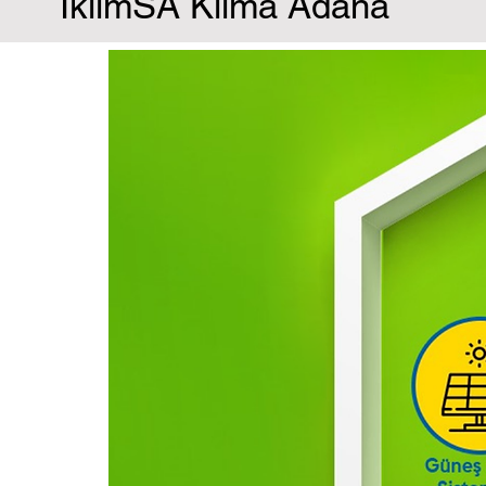
İklimSA Klima Adana