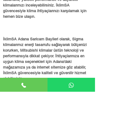
klimalarımızı inceleyebilirsiniz. İklimSA
güvencesiyle klima ihtiyaçlarınızı karşılamak için
hemen bize ulaşın.
İklimSA Adana Saricam Bayileri olarak, Sigma
klimalarımız enerji tasarrufu sağlayarak bütçenizi
korurken, Mitsubishi klimalar üstün teknoloji ve
performansıyla dikkat çekiyor. İhtiyaçlarınıza en
uygun klima seçenekleri için Adana'daki
mağazamıza ya da internet sitemize göz atabilir,
İklimSA güvencesiyle kaliteli ve güvenilir hizmet
alabilirsiniz.
İklimSA Adana Saricam Bayileri olarak, müşteri
memnuniyetini ön planda tutan hizmet anlayışımızla
Sigma, Mitsubishi ve Fujitsu klima markalarımızda,
ihtiyaçlarınıza en uygun klima fiyatlarını sunuyoruz.
Hemen Ara
Whatsapp