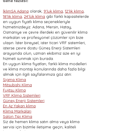
daha fazlası!
İklimSA Adana
olarak,
9'luk klima
,
12'lik klima
,
18'lik klima
,
24'lük klima
gibi farklı kapasitelerde
en uygun fiyatlı klima seçenekleriyle
hizmetinizdeyiz. Adana, Mersin, Hatay,
Osmaniye ve çevre illerdeki en güvenilir klima
markaları ve profesyonel çözümler için bize
ulaşın. İster bireysel, ister ticari VRF sistemleri,
isterse çevre dostu Güneş Enerji Sistemleri
arayışında olun, uzman ekibimiz size en iyi
hizmeti sunmak için burada.
En uygun klima fiyatları, farklı klima modelleri
ve klima montajı konularında daha fazla bilgi
almak için ilgili sayfalarımıza göz atın:
Sigma Klima
Mitsubishi Klima
Fujitsu Klima
VRF Klima Sistemleri
Güneş Enerji Sistemleri
En Az Yakan klima
Klima Markaları
Salon Tipi Klima
Siz de hemen klima satın alma veya klima
servisi için bizimle iletişime geçin, kaliteli