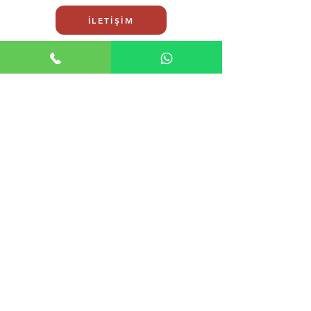
İLETİŞİM
İklimSA Adana Saricam 9luk klima
Sigma Mitsubishi Fujitsu Klima
İklimSA Adana Saricam 9luk klima olarak
Sigma, Mitsubishi ve Fujitsu klima ürünlerimizle