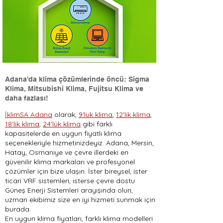
Adana'da klima çözümlerinde öncü: Sigma
Klima, Mitsubishi Klima, Fujitsu Klima ve
daha fazlası!
İklimSA Adana
olarak,
9'luk klima
,
12'lik klima
,
18'lik klima
,
24'lük klima
gibi farklı
kapasitelerde en uygun fiyatlı klima
seçenekleriyle hizmetinizdeyiz. Adana, Mersin,
Hatay, Osmaniye ve çevre illerdeki en
güvenilir klima markaları ve profesyonel
çözümler için bize ulaşın. İster bireysel, ister
ticari VRF sistemleri, isterse çevre dostu
Güneş Enerji Sistemleri arayışında olun,
uzman ekibimiz size en iyi hizmeti sunmak için
burada.
En uygun klima fiyatları, farklı klima modelleri