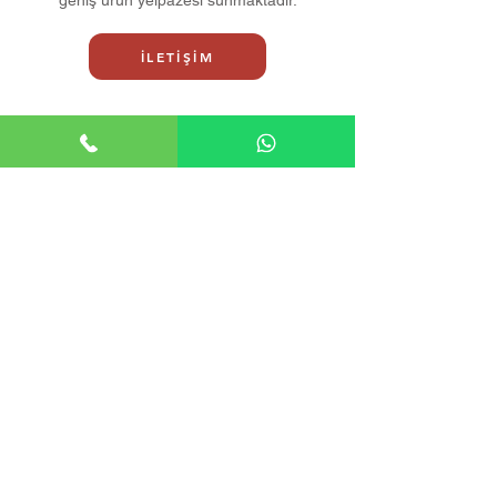
geniş ürün yelpazesi sunmaktadır.
İLETİŞİM
İklimSA Adana Aydinlar Mahallesi 9luk
klima
Sigma Mitsubishi Fujitsu Klima