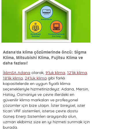
Adana'da klima çözümlerinde öncü: Sigma
Klima, Mitsubishi Klima, Fujitsu Klima ve
daha fazlası!
İklimSA Adana
olarak,
9'luk klima
,
12'lik klima
,
18'lik klima
,
24'lük klima
gibi farklı
kapasitelerde en uygun fiyatlı klima
seçenekleriyle hizmetinizdeyiz. Adana, Mersin,
Hatay, Osmaniye ve çevre illerdeki en
güvenilir klima markaları ve profesyonel
çözümler için bize ulaşın. İster bireysel, ister
ticari VRF sistemleri, isterse çevre dostu
Güneş Enerji Sistemleri arayışında olun,
uzman ekibimiz size en iyi hizmeti sunmak için
burada.