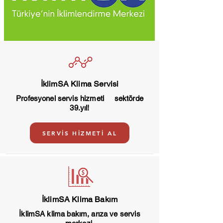
Sigma Klima
İklimSA Klima Servisi
Profesyonel servis hizmeti sektörde
39.yıl!
Mitsubishi Klima
SERVİS HİZMETİ AL
Fujitsu Klima
VRF Klima
İklimSA Klima Bakım
Güneş Enerji Sistemleri
İklimSA klima bakım, arıza ve servis