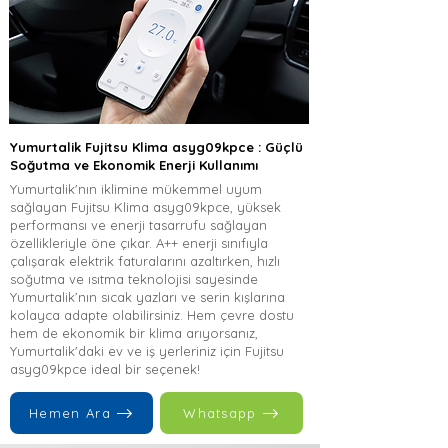
Yumurtalik Fujitsu Klima asyg09kpce : Güçlü
Soğutma ve Ekonomik Enerji Kullanımı
Yumurtalik'nın iklimine mükemmel uyum
sağlayan Fujitsu Klima asyg09kpce, yüksek
performansı ve enerji tasarrufu sağlayan
özellikleriyle öne çıkar. A++ enerji sınıfıyla
çalışarak elektrik faturalarını azaltırken, hızlı
soğutma ve ısıtma teknolojisi sayesinde
Yumurtalik’nın sıcak yazları ve serin kışlarına
kolayca adapte olabilirsiniz. Hem çevre dostu
hem de ekonomik bir klima arıyorsanız,
Yumurtalik'daki ev ve iş yerleriniz için Fujitsu
asyg09kpce ideal bir seçenek!
Hemen Ara
Whatsapp