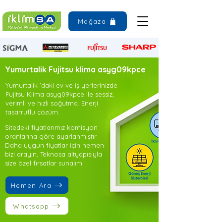
Mağaza
Yumurtalik Fujitsu klima asyg09kpce
Yumurtalik ’daki ev ve iş yerlerinizde
Fujitsu Klima asyg09kpce ile sessiz,
verimli ve hızlı soğutma. Enerji
tasarruflu çözüm.
Sitedeki fiyatlarımız komisyon
oranlarına göre ayarlanmıştır.
Daha uygun fiyatlar için hemen
bizi arayın, Teknosa altyapısıyla
size özel fırsatlar sunalım!
Hemen Ara
Whatsapp