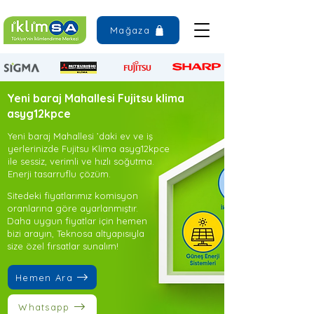
Mağaza
Yeni baraj Mahallesi Fujitsu klima
asyg12kpce
Yeni baraj Mahallesi ’daki ev ve iş
yerlerinizde Fujitsu Klima asyg12kpce
ile sessiz, verimli ve hızlı soğutma.
Enerji tasarruflu çözüm.
Sitedeki fiyatlarımız komisyon
oranlarına göre ayarlanmıştır.
Daha uygun fiyatlar için hemen
bizi arayın, Teknosa altyapısıyla
size özel fırsatlar sunalım!
Hemen Ara
Whatsapp