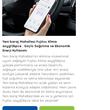
Yeni baraj Mahallesi Fujitsu Klima
asyg12kpce : Güçlü Soğutma ve Ekonomik
Enerji Kullanımı
Yeni baraj Mahallesi'nın iklimine mükemmel
uyum sağlayan Fujitsu Klima asyg12kpce,
yüksek performansı ve enerji tasarrufu
sağlayan özellikleriyle öne çıkar. A++ enerji
sınıfıyla çalışarak elektrik faturalarını azaltırken,
hızlı soğutma ve ısıtma teknolojisi sayesinde
Yeni baraj Mahallesi’nın sıcak yazları ve serin
kışlarına kolayca adapte olabilirsiniz. Hem çevre
dostu hem de ekonomik bir klima arıyorsanız,
Yeni baraj Mahallesi'daki ev ve iş yerleriniz için
Fujitsu asyg12kpce ideal bir seçenek!