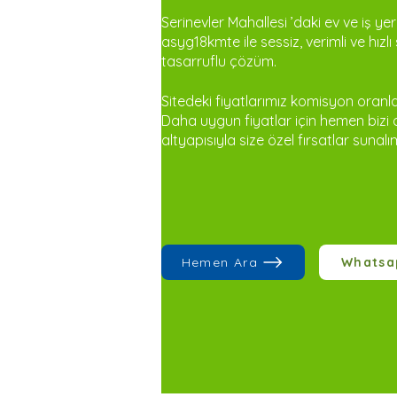
Serinevler Mahallesi ’daki ev ve iş yer
asyg18kmte ile sessiz, verimli ve hızl
tasarruflu çözüm.
Sitedeki fiyatlarımız komisyon oranla
Daha uygun fiyatlar için hemen bizi 
altyapısıyla size özel fırsatlar sunalı
Hemen Ara
Whatsa