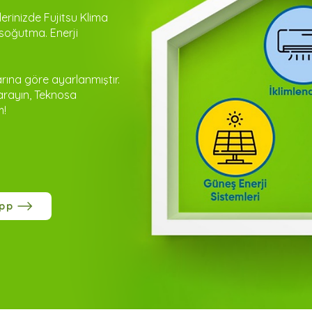
lerinizde Fujitsu Klima
ı soğutma. Enerji
rına göre ayarlanmıştır.
arayın, Teknosa
m!
pp