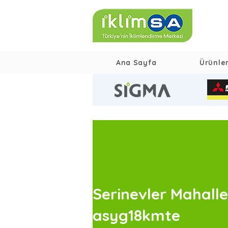
Ana Sayfa
Ürünle
Serinevler Mahalle
asyg18kmte