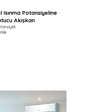
 Isınma Potansiyeline
utucu Akışkan
tansiyeli
ılık