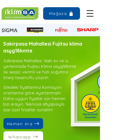
Mağaza
Sakirpasa Mahallesi Fujitsu klima
asyg18kmte
Sakirpasa Mahallesi ’daki ev ve iş
yerlerinizde Fujitsu Klima asyg18kmte
ile sessiz, verimli ve hızlı soğutma.
Enerji tasarruflu çözüm.
Sitedeki fiyatlarımız komisyon
oranlarına göre ayarlanmıştır.
Daha uygun fiyatlar için hemen
bizi arayın, Teknosa altyapısıyla
size özel fırsatlar sunalım!
Hemen Ara
Whatsapp