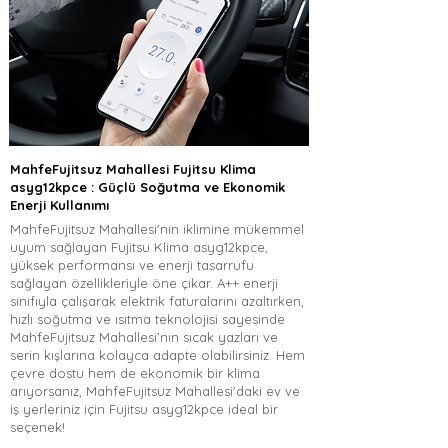
MahfeFujitsuz Mahallesi Fujitsu Klima
asyg12kpce : Güçlü Soğutma ve Ekonomik
Enerji Kullanımı
MahfeFujitsuz Mahallesi'nın iklimine mükemmel
uyum sağlayan Fujitsu Klima asyg12kpce,
yüksek performansı ve enerji tasarrufu
sağlayan özellikleriyle öne çıkar. A++ enerji
sınıfıyla çalışarak elektrik faturalarını azaltırken,
hızlı soğutma ve ısıtma teknolojisi sayesinde
MahfeFujitsuz Mahallesi’nın sıcak yazları ve
serin kışlarına kolayca adapte olabilirsiniz. Hem
çevre dostu hem de ekonomik bir klima
arıyorsanız, MahfeFujitsuz Mahallesi'daki ev ve
iş yerleriniz için Fujitsu asyg12kpce ideal bir
seçenek!