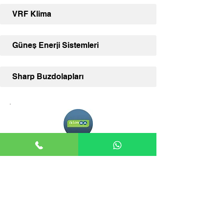
VRF Klima
Güneş Enerji Sistemleri
Sharp Buzdolapları
Adana İklimSA
Adana İklimSA, klima ve diğer İklimSA
ürünleriniz için uzman satış desteği ve
geniş ürün yelpazesi sunmaktadır.
İLETİŞİM