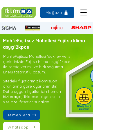
Mağaza
MahfeFujitsuz Mahallesi Fujitsu klima
asyg12kpce
MahfeFujitsuz Mahallesi ’daki ev ve iş
yerlerinizde Fujitsu Klima asyg12kpce
ile sessiz, verimli ve hızlı soğutma.
Enerji tasarruflu çözüm.
Sitedeki fiyatlarımız komisyon
oranlarına göre ayarlanmıştır.
Daha uygun fiyatlar için hemen
bizi arayın, Teknosa altyapısıyla
size özel fırsatlar sunalım!
Hemen Ara
Whatsapp