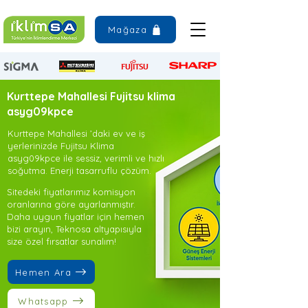
Mağaza
Kurttepe Mahallesi Fujitsu klima
asyg09kpce
Kurttepe Mahallesi ’daki ev ve iş
yerlerinizde Fujitsu Klima
asyg09kpce ile sessiz, verimli ve hızlı
soğutma. Enerji tasarruflu çözüm.
Sitedeki fiyatlarımız komisyon
oranlarına göre ayarlanmıştır.
Daha uygun fiyatlar için hemen
bizi arayın, Teknosa altyapısıyla
size özel fırsatlar sunalım!
Hemen Ara
Whatsapp