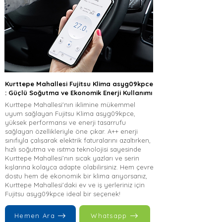
Kurttepe Mahallesi Fujitsu Klima asyg09kpce
: Güçlü Soğutma ve Ekonomik Enerji Kullanımı
Kurttepe Mahallesi'nın iklimine mükemmel
uyum sağlayan Fujitsu Klima asyg09kpce,
yüksek performansı ve enerji tasarrufu
sağlayan özellikleriyle öne çıkar. A++ enerji
sınıfıyla çalışarak elektrik faturalarını azaltırken,
hızlı soğutma ve ısıtma teknolojisi sayesinde
Kurttepe Mahallesi’nın sıcak yazları ve serin
kışlarına kolayca adapte olabilirsiniz. Hem çevre
dostu hem de ekonomik bir klima arıyorsanız,
Kurttepe Mahallesi'daki ev ve iş yerleriniz için
Fujitsu asyg09kpce ideal bir seçenek!
Hemen Ara
Whatsapp