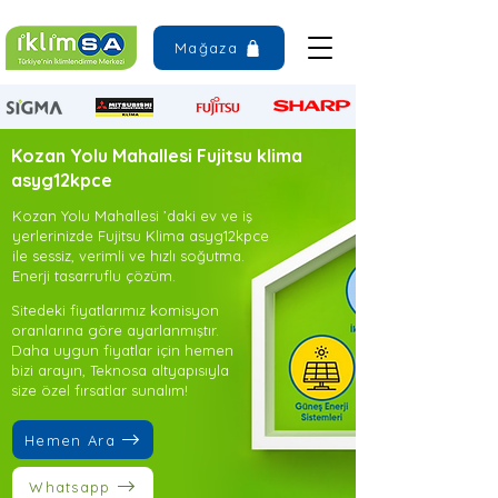
Mağaza
Kozan Yolu Mahallesi Fujitsu klima
asyg12kpce
Kozan Yolu Mahallesi ’daki ev ve iş
yerlerinizde Fujitsu Klima asyg12kpce
ile sessiz, verimli ve hızlı soğutma.
Enerji tasarruflu çözüm.
Sitedeki fiyatlarımız komisyon
oranlarına göre ayarlanmıştır.
Daha uygun fiyatlar için hemen
bizi arayın, Teknosa altyapısıyla
size özel fırsatlar sunalım!
Hemen Ara
Whatsapp