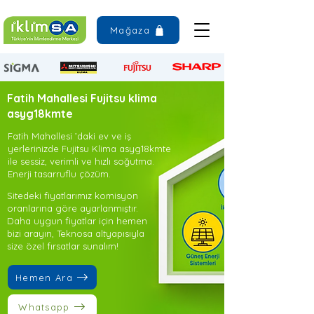
Mağaza
Fatih Mahallesi Fujitsu klima
asyg18kmte
Fatih Mahallesi ’daki ev ve iş
yerlerinizde Fujitsu Klima asyg18kmte
ile sessiz, verimli ve hızlı soğutma.
Enerji tasarruflu çözüm.
Sitedeki fiyatlarımız komisyon
oranlarına göre ayarlanmıştır.
Daha uygun fiyatlar için hemen
bizi arayın, Teknosa altyapısıyla
size özel fırsatlar sunalım!
Hemen Ara
Whatsapp