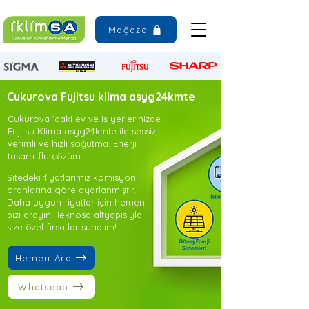
Mağaza
Cukurova Fujitsu klima asyg24kmte
Cukurova ’daki ev ve iş yerlerinizde
Fujitsu Klima asyg24kmte ile sessiz,
verimli ve hızlı soğutma. Enerji
tasarruflu çözüm.
Sitedeki fiyatlarımız komisyon
oranlarına göre ayarlanmıştır.
Daha uygun fiyatlar için hemen
bizi arayın, Teknosa altyapısıyla
size özel fırsatlar sunalım!
Hemen Ara
Whatsapp