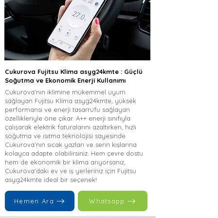
Cukurova Fujitsu Klima asyg24kmte : Güçlü
Soğutma ve Ekonomik Enerji Kullanımı
Cukurova'nın iklimine mükemmel uyum
sağlayan Fujitsu Klima asyg24kmte, yüksek
performansı ve enerji tasarrufu sağlayan
özellikleriyle öne çıkar. A++ enerji sınıfıyla
çalışarak elektrik faturalarını azaltırken, hızlı
soğutma ve ısıtma teknolojisi sayesinde
Cukurova’nın sıcak yazları ve serin kışlarına
kolayca adapte olabilirsiniz. Hem çevre dostu
hem de ekonomik bir klima arıyorsanız,
Cukurova'daki ev ve iş yerleriniz için Fujitsu
asyg24kmte ideal bir seçenek!
Hemen Ara
Whatsapp