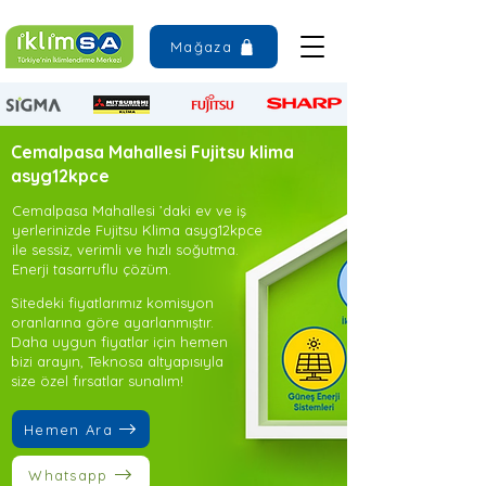
Mağaza
Cemalpasa Mahallesi Fujitsu klima
asyg12kpce
Cemalpasa Mahallesi ’daki ev ve iş
yerlerinizde Fujitsu Klima asyg12kpce
ile sessiz, verimli ve hızlı soğutma.
Enerji tasarruflu çözüm.
Sitedeki fiyatlarımız komisyon
oranlarına göre ayarlanmıştır.
Daha uygun fiyatlar için hemen
bizi arayın, Teknosa altyapısıyla
size özel fırsatlar sunalım!
Hemen Ara
Whatsapp