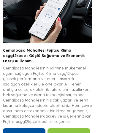
Cemalpasa Mahallesi Fujitsu Klima
asyg12kpce : Güçlü Soğutma ve Ekonomik
Enerji Kullanımı
Cemalpasa Mahallesi'nın iklimine mükemmel
uyum sağlayan Fujitsu Klima asyg12kpce,
yüksek performansı ve enerji tasarrufu
sağlayan özellikleriyle öne çıkar. A++ enerji
sınıfıyla çalışarak elektrik faturalarını azaltırken,
hızlı soğutma ve ısıtma teknolojisi sayesinde
Cemalpasa Mahallesi’nın sıcak yazları ve serin
kışlarına kolayca adapte olabilirsiniz. Hem çevre
dostu hem de ekonomik bir klima arıyorsanız,
Cemalpasa Mahallesi'daki ev ve iş yerleriniz için
Fujitsu asyg12kpce ideal bir seçenek!