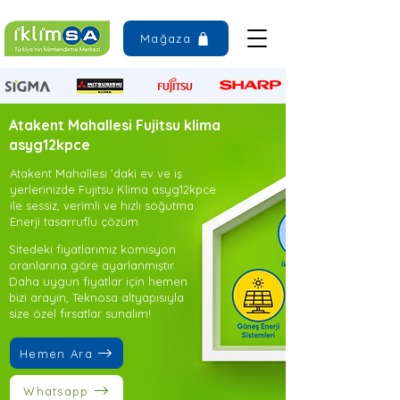
Mağaza
Atakent Mahallesi Fujitsu klima
asyg12kpce
Atakent Mahallesi ’daki ev ve iş
yerlerinizde Fujitsu Klima asyg12kpce
ile sessiz, verimli ve hızlı soğutma.
Enerji tasarruflu çözüm.
Sitedeki fiyatlarımız komisyon
oranlarına göre ayarlanmıştır.
Daha uygun fiyatlar için hemen
bizi arayın, Teknosa altyapısıyla
size özel fırsatlar sunalım!
Hemen Ara
Whatsapp