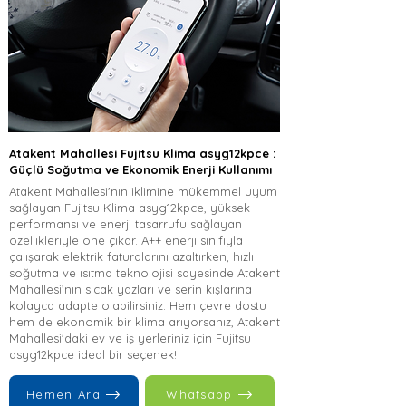
Atakent Mahallesi Fujitsu Klima asyg12kpce :
Güçlü Soğutma ve Ekonomik Enerji Kullanımı
Atakent Mahallesi'nın iklimine mükemmel uyum
sağlayan Fujitsu Klima asyg12kpce, yüksek
performansı ve enerji tasarrufu sağlayan
özellikleriyle öne çıkar. A++ enerji sınıfıyla
çalışarak elektrik faturalarını azaltırken, hızlı
soğutma ve ısıtma teknolojisi sayesinde Atakent
Mahallesi’nın sıcak yazları ve serin kışlarına
kolayca adapte olabilirsiniz. Hem çevre dostu
hem de ekonomik bir klima arıyorsanız, Atakent
Mahallesi'daki ev ve iş yerleriniz için Fujitsu
asyg12kpce ideal bir seçenek!
Hemen Ara
Whatsapp