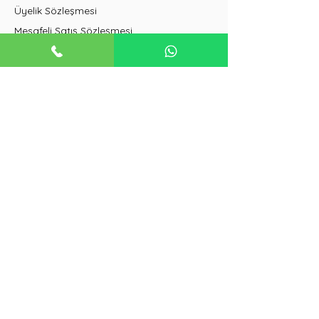
Üyelik Sözleşmesi
Mesafeli Satış Sözleşmesi
İptal ve İade Koşulları
Duvar Tipi Klimalar
Salon Tipi Klimalar
VRF Klimalar
Güneş Enerjisi Sistemleri
Buzdolapları
Isı Pompaları
Havalandırma Sistemleri
+90 542 322 14 22
freshklima@iklimsa.com
freshmuhendislik@iklimsa.com