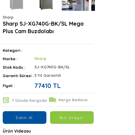
Sharp
Sharp SJ-XG740G-BK/SL Mega
Plus Cam Buzdolabı
Kategori :
Sharp
Marka :
SJ-XG740G-BK/SL
Stok Kodu :
3 Yıl Garantili
Garanti Süresi :
77410 TL
Fiyat :
Kargo Bedava
7 Günde Kargoda
Satın Al
Bizi Arayın
Ürün Videosu