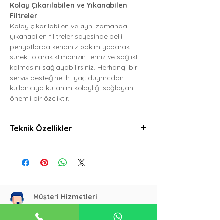
Kolay Çıkarılabilen ve Yıkanabilen
Filtreler
Kolay çıkarılabilen ve aynı zamanda
yıkanabilen fil treler sayesinde belli
periyotlarda kendiniz bakım yaparak
sürekli olarak klimanızın temiz ve sağlıklı
kalmasını sağlayabilirsiniz. Herhangi bir
servis desteğine ihtiyaç duymadan
kullanıcıya kullanım kolaylığı sağlayan
önemli bir özeliktir.
Teknik Özellikler
Teknik Özellikler
Değer
Ara Tesisat
4x1.5 adet x mm²
Kablosu Damar
Adeti ve Kesiti
Müşteri Hizmetleri
+90 542 322 14 22
Güç Kaynağı
220-240 V, 1 Faz,