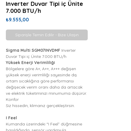
Inverter Duvar Tipi iç Ünite
7.000 BTU/h
Fiyat
₺9.555,00
Siparişle Temin Edilir - Bize Ulaşın
Sigma Multi SGM07INVDMF
Inverter
Duvar Tipi iç Ünite 7.000 BTU/h
Yüksek Enerji Verimliliği
Bölgelere göre A+, A++, A+++ değişen
yüksek enerji verimliliği sayesinde dış
ortam sıcaklığına göre performansı
değişecek verim oranı daha da artacak
ve elektrik tüketiminizi minumuma düşürür.
Konfor
Siz hissedin, klimanız gerçekleştirsin.
I Feel
Kumanda üzerindeki “I Feel” düğmesine
basıldığında, sensör yardımıyla