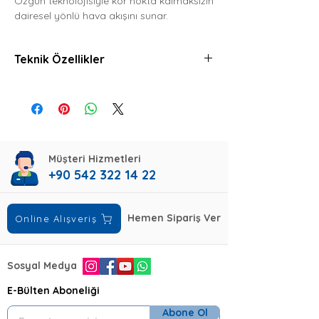
Özgün teknolojisiyle kör nokta kalmaksızın
dairesel yönlü hava akışını sunar.
Teknik Özellikler
Teknik Özellikler
Değer
Güç Kaynağı
220-230V, 1
Faz, 50 Hz
Müşteri Hizmetleri
Kapasite / Isıtma
34.461
+90 542 322 14 22
(10.236 -
35.826)
BTU/h
Hemen Sipariş Ver
Online Alışveriş
Kapasite / Soğutma
31.390 (8.530
- 34.120)
Sosyal Medya
BTU/h
E-Bülten Aboneliği
SEER / SCOP
5.9 / 3.8
Abone Ol
(Ortalama)