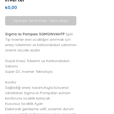
Fiyat
₺0,00
Siparişle Temin Edilir - Bize Ulaşın
Sigma Isı Pompası SGM12INVAHTP
Split
Tip Inverter evin sıcaklığını artırmak için
enerji tüketimini ve karbondioksit salınımını
önemli ölçüde azaltır.
Düşük Enerji Tüketimi ve Karbondioksit
Salınımı
Süper DC Inverter Teknolojisi
Konfor
Sağladığı enerji tasarrufuyla bütçenizi
rahatlatan Sigma Isı Pompaları evinizin
konforuna sıcaklık katacak.
Kusursuz Sıcaklık Ayarı
Elektronik genleşme valfi, sistemin durum