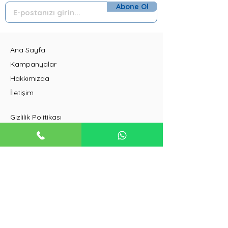
Abone Ol
Ana Sayfa
Kampanyalar
Hakkımızda
İletişim
Gizlilik Politikası
Çerez Politikası
Üyelik Sözleşmesi
Mesafeli Satış Sözleşmesi
İptal ve İade Koşulları
Duvar Tipi Klimalar
Salon Tipi Klimalar
VRF Klimalar