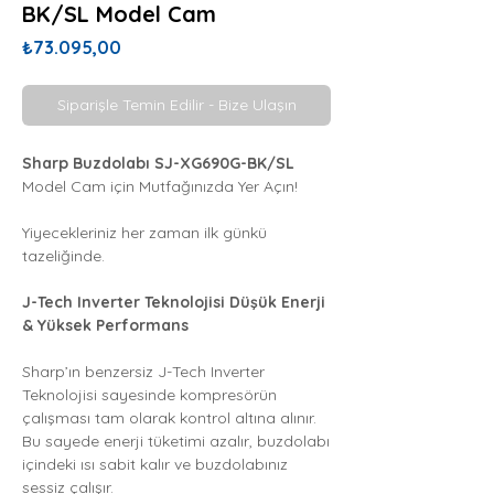
BK/SL Model Cam
Fiyat
₺73.095,00
Siparişle Temin Edilir - Bize Ulaşın
Sharp Buzdolabı SJ-XG690G-BK/SL
Model Cam için Mutfağınızda Yer Açın!
Yiyecekleriniz her zaman ilk günkü
tazeliğinde.
J-Tech Inverter Teknolojisi Düşük Enerji
& Yüksek Performans
Sharp’ın benzersiz J-Tech Inverter
Teknolojisi sayesinde kompresörün
çalışması tam olarak kontrol altına alınır.
Bu sayede enerji tüketimi azalır, buzdolabı
içindeki ısı sabit kalır ve buzdolabınız
sessiz çalışır.