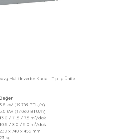
vy Multi Inverter Kanallı Tip İç Ünite
Değer
5.8 kW (19.789 BTU/h)
5.0 kW (17.060 BTU/h)
13.0 / 11.5 / 7.5 m³/dak
10.5 / 8.0 / 5.0 m³/dak
230 x 740 x 455 mm
23 kg