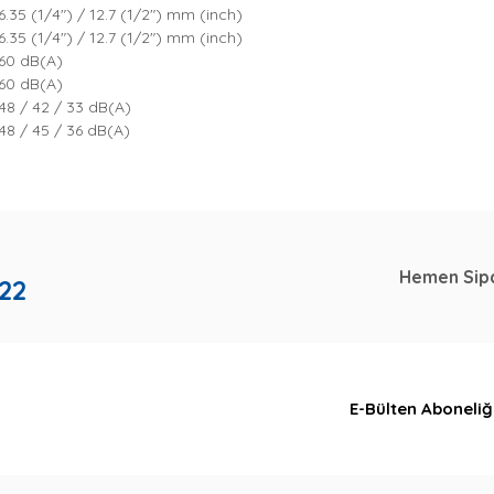
6.35 (1/4") / 12.7 (1/2") mm (inch)
6.35 (1/4") / 12.7 (1/2") mm (inch)
60 dB(A)
60 dB(A)
48 / 42 / 33 dB(A)
48 / 45 / 36 dB(A)
Hemen Sipa
 22
E-Bülten Aboneliğ