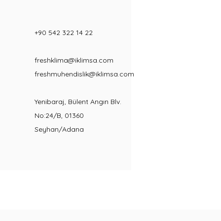
+90 542 322 14 22
freshklima@iklimsa.com
freshmuhendislik@iklimsa.com
Yenibaraj, Bülent Angın Blv.
No:24/B, 01360
Seyhan/Adana