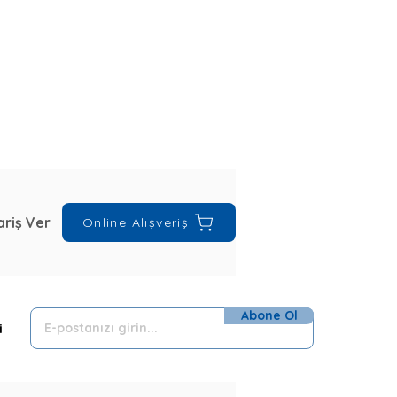
riş Ver
Online Alışveriş
Abone Ol
i