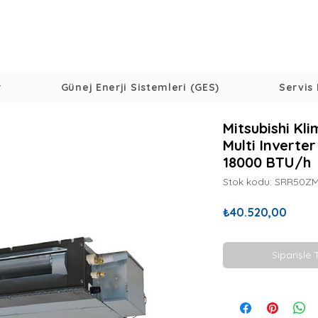
r
Günej Enerji Sistemleri (GES)
Servis 
Mitsubishi K
Multi Inverter
18000 BTU/h
Stok kodu: SRR50Z
Fiyat
₺40.520,00
Siparişle 