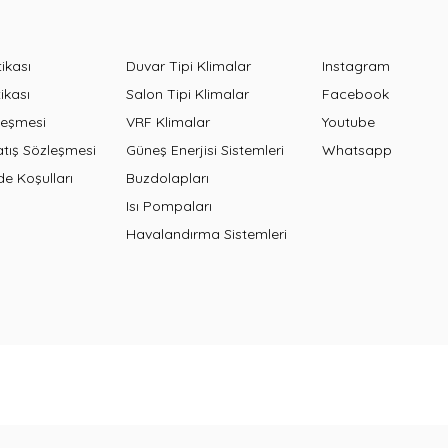
tikası
Duvar Tipi Klimalar
Instagram
ikası
Salon Tipi Klimalar
Facebook
leşmesi
VRF Klimalar
Youtube
atış Sözleşmesi
Güneş Enerjisi Sistemleri
Whatsapp
de Koşulları
Buzdolapları
Isı Pompaları
Havalandırma Sistemleri