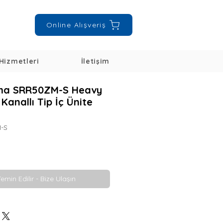
Online Alışveriş
Hizmetleri
İletişim
lima SRR50ZM-S Heavy
 Kanallı Tip İç Ünite
M-S
Temin Edilir - Bize Ulaşın