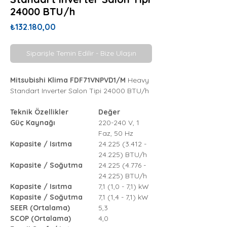
24000 BTU/h
Fiyat
₺132.180,00
Siparişle Temin Edilir - Bize Ulaşın
Mitsubishi Klima FDF71VNPVD1/M
Heavy
Standart Inverter Salon Tipi 24000 BTU/h
Teknik Özellikler
Değer
Güç Kaynağı
220-240 V, 1
Faz, 50 Hz
Kapasite / Isıtma
24.225 (3.412 -
24.225) BTU/h
Kapasite / Soğutma
24.225 (4.776 -
24.225) BTU/h
Kapasite / Isıtma
7,1 (1,0 - 7,1) kW
Kapasite / Soğutma
7,1 (1,4 - 7,1) kW
SEER (Ortalama)
5,3
SCOP (Ortalama)
4,0