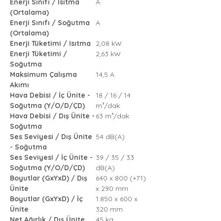
Enerji Sınıfı / Isıtma
A
(Ortalama)
Enerji Sınıfı / Soğutma
A
(Ortalama)
Enerji Tüketimi / Isıtma
2,08 kW
Enerji Tüketimi /
2,63 kW
Soğutma
Maksimum Çalışma
14,5 A
Akımı
Hava Debisi / İç Ünite -
18 / 16 / 14
Soğutma (Y/O/D/ÇD)
m³/dak
Hava Debisi / Dış Ünite -
63 m³/dak
Soğutma
Ses Seviyesi / Dış Ünite
54 dB(A)
- Soğutma
Ses Seviyesi / İç Ünite -
39 / 35 / 33
Soğutma (Y/O/D/ÇD)
dB(A)
Boyutlar (GxYxD) / Dış
640 x 800 (+71)
Ünite
x 290 mm
Boyutlar (GxYxD) / İç
1.850 x 600 x
Ünite
320 mm
Net Ağırlık / Dış Ünite
45 kg