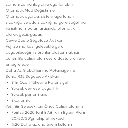
zamanı zamanlayıcı ile ayarlanabilir.
Otomatik Mod Değiştirme
Otomatik ayarda, sistem ayarlanan
sıcaklığa ve oda sıcaklığına göre soğutma
ve ısıtma modları arasında otomatik
olarak geçiş yapar.
Çevre Dostu Soğutucu Akışkan
Fujitsu markası gelecekte gurur
duyabileceğimiz ürünler oluşturmak için
çalışır. Bu çalışmaları çevre dostu ürünlere
entegre eder.
Daha Az Global Isınma Potansiyeline
Sahip R32 Soğutucu Akışkan
Sıfır Ozon Tüketme Potansiyeli
Yüksek çevresel duyarlılık
Yüksek performans
Ekonomik
Yeşil Bir Gelecek İçin Öncü Çalışmalarımız
Fujitsu 2020 tarihli AB İklim Eylem Planı
20/20/20’yi takip etmektedir.
%20 Daha az ana enerji kullanımı