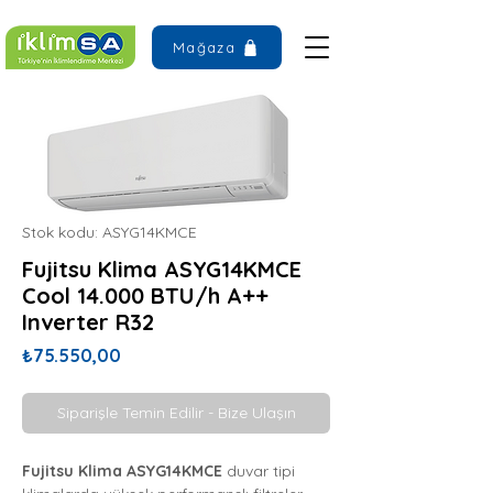
Mağaza
Stok kodu: ASYG14KMCE
Fujitsu Klima ASYG14KMCE
Cool 14.000 BTU/h A++
Inverter R32
Fiyat
₺75.550,00
Siparişle Temin Edilir - Bize Ulaşın
Fujitsu Klima ASYG14KMCE
duvar tipi