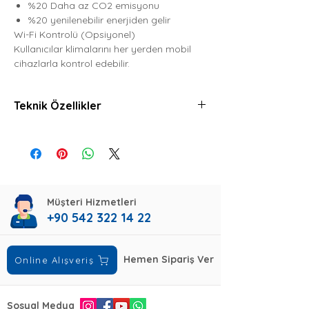
%20 Daha az CO2 emisyonu
%20 yenilenebilir enerjiden gelir
Wi-Fi Kontrolü (Opsiyonel)
Kullanıcılar klimalarını her yerden mobil
cihazlarla kontrol edebilir.
Teknik Özellikler
Teknik
Değer
Özellik
Kapasite/
18424 (3070-20472)
Müşteri Hizmetleri
Isıtma
BTU/h
+90 542 322 14 22
Kapasite/
14330 (3070-15012)
Soğutma
BTU/h
Hemen Sipariş Ver
Online Alışveriş
SEER/SCOP
6.90/4.10
(Ortalama)
Sosyal Medya