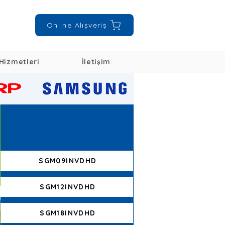
Online Alışveriş
Hizmetleri
İletişim
SGM09INVDHD
SGM12INVDHD
SGM18INVDHD