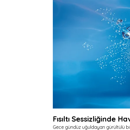
Fısıltı Sessizliğinde H
Gece gündüz uğuldayan gürültülü bir