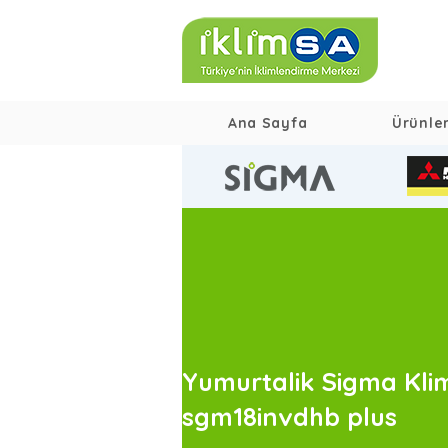
Ana Sayfa
Ürünle
Yumurtalik Sigma Kli
sgm18invdhb plus