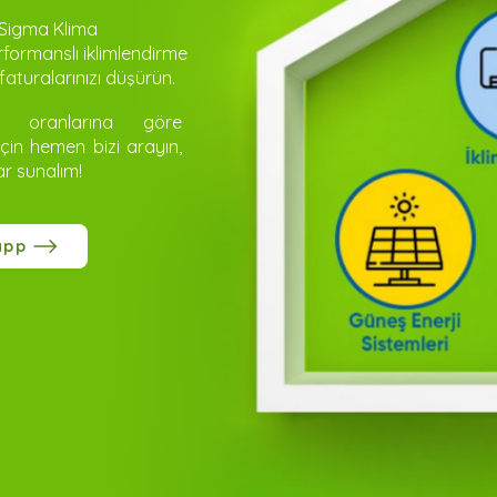
e Sigma Klima
formanslı iklimlendirme
aturalarınızı düşürün.
on oranlarına göre
için hemen bizi arayın,
ar sunalım!
app