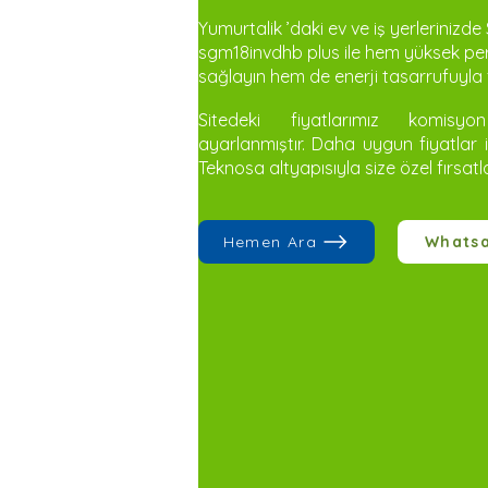
Yumurtalik ’daki ev ve iş yerlerinizd
sgm18invdhb plus ile hem yüksek per
sağlayın hem de enerji tasarrufuyla f
Sitedeki fiyatlarımız komisy
ayarlanmıştır. Daha uygun fiyatlar 
Teknosa altyapısıyla size özel fırsatl
Hemen Ara
Whats