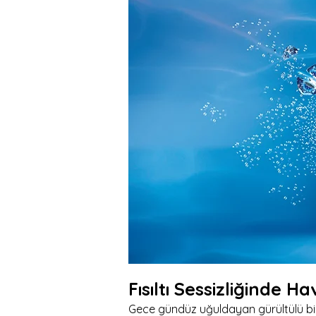
Fısıltı Sessizliğinde H
Gece gündüz uğuldayan gürültülü bir