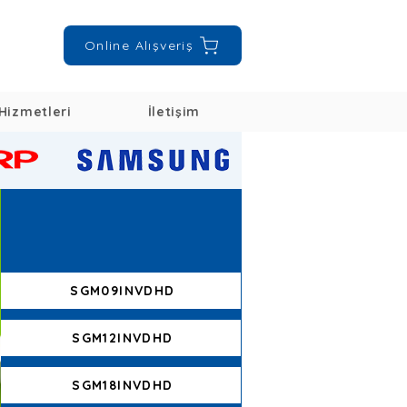
Online Alışveriş
Hizmetleri
İletişim
SGM09INVDHD
SGM12INVDHD
SGM18INVDHD