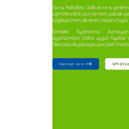
Toros Mahallesi ’daki ev ve iş yerler
sgm09invdhb plus ile hem yüksek per
sağlayın hem de enerji tasarrufuyla f
Sitedeki fiyatlarımız komisy
ayarlanmıştır. Daha uygun fiyatlar 
Teknosa altyapısıyla size özel fırsatl
Hemen Ara
Whats