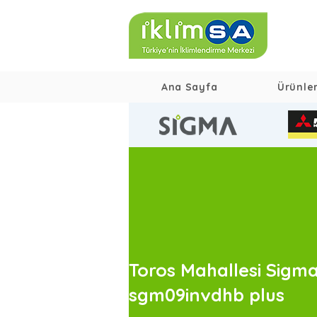
Ana Sayfa
Ürünle
Toros Mahallesi Sigm
sgm09invdhb plus