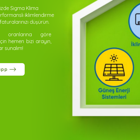
inizde Sigma Klima
formanslı iklimlendirme
aturalarınızı düşürün.
on oranlarına göre
için hemen bizi arayın,
ar sunalım!
app