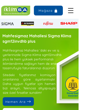
Mağaza
Mahfesigmaz Mahallesi Sigma Klima
sgm12invdhb plus
Mahfesigmaz Mahallesi ’daki ev ve iş
yerlerinizde Sigma Klima sgm12invdhb
plus ile hem yüksek performanslı
iklimlendirme sağlayın hem de enerji
tasarrufuyla faturalarınızı düşürün.
Sitedeki fiyatlarımız komisyon
oranlarına göre ayarlanmıştır.
Daha uygun fiyatlar için hemen
bizi arayın, Teknosa altyapısıyla
size özel fırsatlar sunalım!
Hemen Ara