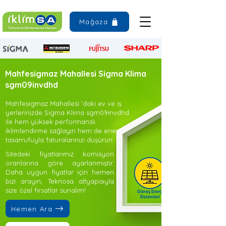
Mağaza
Mahfesigmaz Mahallesi Sigma Klima
sgm09invdhd
Mahfesigmaz Mahallesi ’daki ev ve iş
yerlerinizde Sigma Klima sgm09invdhd
ile hem yüksek performanslı
iklimlendirme sağlayın hem de enerji
tasarrufuyla faturalarınızı düşürün.
Sitedeki fiyatlarımız komisyon
oranlarına göre ayarlanmıştır.
Daha uygun fiyatlar için hemen
bizi arayın, Teknosa altyapısıyla
size özel fırsatlar sunalım!
Hemen Ara