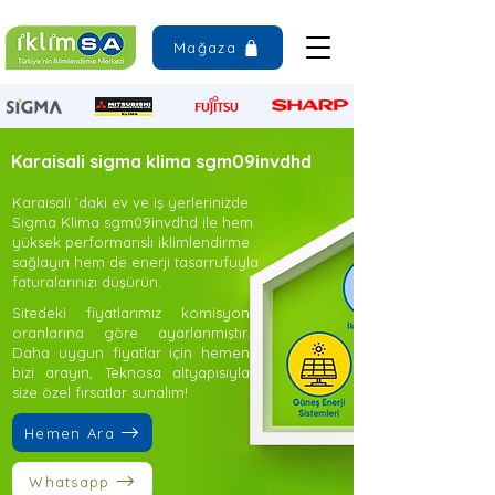
Mağaza
Karaisali sigma klima sgm09invdhd
Karaisali ’daki ev ve iş yerlerinizde
Sigma Klima sgm09invdhd ile hem
yüksek performanslı iklimlendirme
sağlayın hem de enerji tasarrufuyla
faturalarınızı düşürün.
Sitedeki fiyatlarımız komisyon
oranlarına göre ayarlanmıştır.
Daha uygun fiyatlar için hemen
bizi arayın, Teknosa altyapısıyla
size özel fırsatlar sunalım!
Hemen Ara
Whatsapp