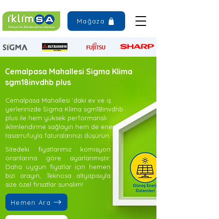
Mağaza
Cemalpasa Mahallesi Sigma Klima
sgm18invdhb plus
Cemalpasa Mahallesi ’daki ev ve iş
yerlerinizde Sigma Klima sgm18invdhb
plus ile hem yüksek performanslı
iklimlendirme sağlayın hem de enerji
tasarrufuyla faturalarınızı düşürün.
Sitedeki fiyatlarımız komisyon
oranlarına göre ayarlanmıştır.
Daha uygun fiyatlar için hemen
bizi arayın, Teknosa altyapısıyla
size özel fırsatlar sunalım!
Hemen Ara