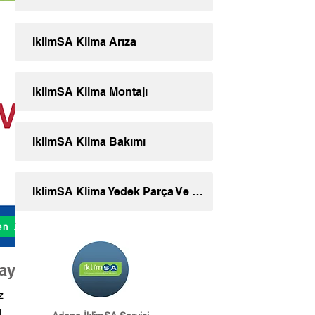
İklimSA Klima Arıza
İklimSA Klima Montajı
İklimSA Klima Bakımı
İklimSA Klima Yedek Parça Ve Aksesuar
n Ara
ayın.
z
ı