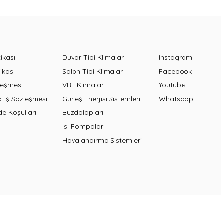
tikası
Duvar Tipi Klimalar
Instagram
ikası
Salon Tipi Klimalar
Facebook
leşmesi
VRF Klimalar
Youtube
atış Sözleşmesi
Güneş Enerjisi Sistemleri
Whatsapp
de Koşulları
Buzdolapları
Isı Pompaları
Havalandırma Sistemleri