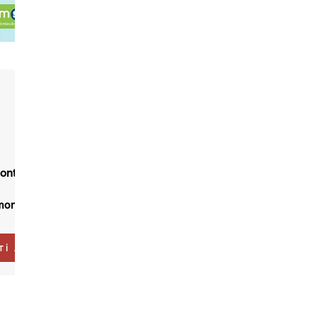
ontaj
montaj
Tİ AL