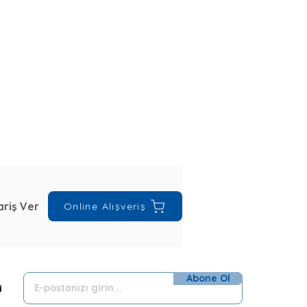
riş Ver
Online Alışveriş
Abone Ol
i