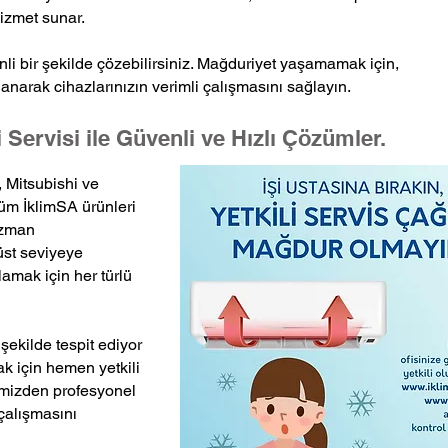
hizmet sunar.
venli bir şekilde çözebilirsiniz. Mağduriyet yaşamamak için,
narak cihazlarınızın verimli çalışmasını sağlayın.
 Servisi ile Güvenli ve Hızlı Çözümler.
, Mitsubishi ve
tüm İklimSA ürünleri
Uzman
üst seviyeye
amak için her türlü
r şekilde tespit ediyor
k için hemen yetkili
imizden profesyonel
 çalışmasını