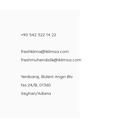
+90 542 322 14 22
freshklima@iklimsa.com
freshmuhendislik@iklimsa.com
Yenibaraj, Bülent Angın Blv.
No:24/B, 01360
Seyhan/Adana