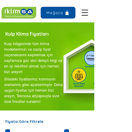
Mağaza
Kulp Klima Fiyatları
Kulp bölgesinde tüm klima
modellerimizi ve cazip fiyat
seçeneklerini keşfetmek için
sayfamıza göz atın detaylı bilgi ve
en iyi teklifleri almak için hemen
bizi arayın!
Sitedeki fiyatlarımız komisyon
oranlarına göre ayarlanmıştır. Daha
uygun fiyatlar için hemen bizi
arayın, Teknosa altyapısıyla size
özel fırsatlar sunalım!
Fiyata Göre Filtrele