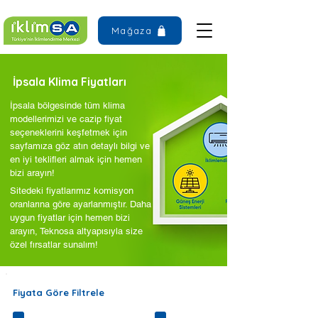
Mağaza
İpsala Klima Fiyatları
İpsala bölgesinde tüm klima
modellerimizi ve cazip fiyat
seçeneklerini keşfetmek için
sayfamıza göz atın detaylı bilgi ve
en iyi teklifleri almak için hemen
bizi arayın!
Sitedeki fiyatlarımız komisyon
oranlarına göre ayarlanmıştır. Daha
uygun fiyatlar için hemen bizi
arayın, Teknosa altyapısıyla size
özel fırsatlar sunalım!
Fiyata Göre Filtrele