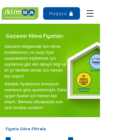
Mağaza
Gaziemir Klima Fiyatları
Gaziemir bölgesinde tüm klima
modellerimizi ve cazip fiyat
seçeneklerini keşfetmek için
sayfamıza göz atın detaylı bilgi ve
en iyi teklifleri almak için hemen
bizi arayın!
Sitedeki fiyatlarımız komisyon
oranlarına göre ayarlanmıştır. Daha
uygun fiyatlar için hemen bizi
arayın, Teknosa altyapısıyla size
özel fırsatlar sunalım!
Fiyata Göre Filtrele