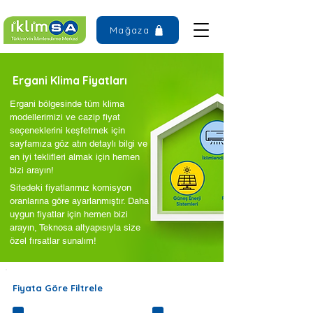
Mağaza
Ergani Klima Fiyatları
Ergani bölgesinde tüm klima
modellerimizi ve cazip fiyat
seçeneklerini keşfetmek için
sayfamıza göz atın detaylı bilgi ve
en iyi teklifleri almak için hemen
bizi arayın!
Sitedeki fiyatlarımız komisyon
oranlarına göre ayarlanmıştır. Daha
uygun fiyatlar için hemen bizi
arayın, Teknosa altyapısıyla size
özel fırsatlar sunalım!
Fiyata Göre Filtrele