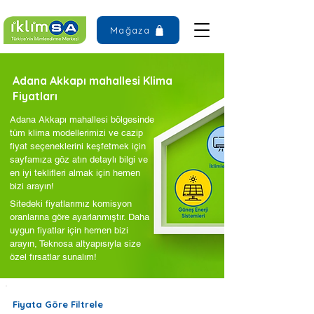
Mağaza
Adana Akkapı mahallesi Klima
Fiyatları
Adana Akkapı mahallesi bölgesinde
tüm klima modellerimizi ve cazip
fiyat seçeneklerini keşfetmek için
sayfamıza göz atın detaylı bilgi ve
en iyi teklifleri almak için hemen
bizi arayın!
Sitedeki fiyatlarımız komisyon
oranlarına göre ayarlanmıştır. Daha
uygun fiyatlar için hemen bizi
arayın, Teknosa altyapısıyla size
özel fırsatlar sunalım!
Fiyata Göre Filtrele